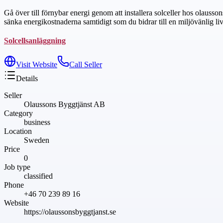
Gå över till förnybar energi genom att installera solceller hos olausson
sänka energikostnaderna samtidigt som du bidrar till en miljövänlig livs
Solcellsanläggning
Visit Website
Call Seller
Details
Seller
Olaussons Byggtjänst AB
Category
business
Location
Sweden
Price
0
Job type
classified
Phone
+46 70 239 89 16
Website
https://olaussonsbyggtjanst.se