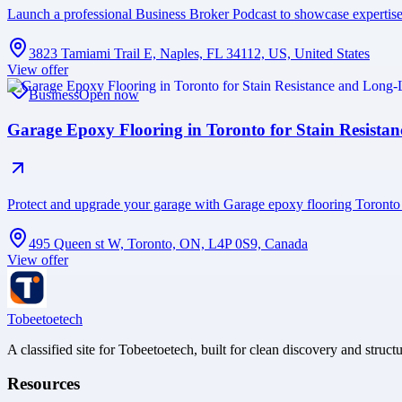
Launch a professional Business Broker Podcast to showcase expertise, 
3823 Tamiami Trail E, Naples, FL 34112, US, United States
View offer
Business
Open now
Garage Epoxy Flooring in Toronto for Stain Resista
Protect and upgrade your garage with Garage epoxy flooring Toronto fe
495 Queen st W, Toronto, ON, L4P 0S9, Canada
View offer
Tobeetoetech
A classified site for Tobeetoetech, built for clean discovery and struct
Resources