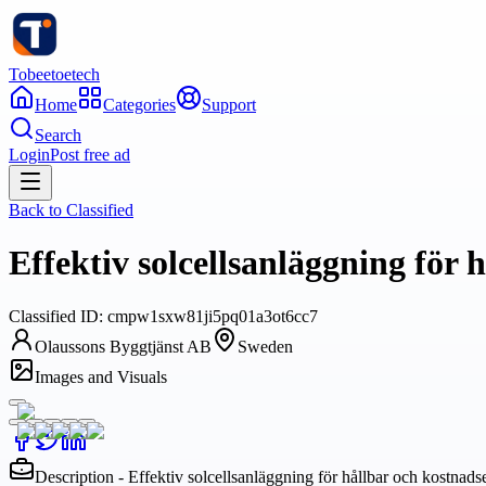
Tobeetoetech
Home
Categories
Support
Search
Login
Post free ad
Back to
Classified
Effektiv solcellsanläggning för 
Classified
ID:
cmpw1sxw81ji5pq01a3ot6cc7
Olaussons Byggtjänst AB
Sweden
Images and Visuals
Description - Effektiv solcellsanläggning för hållbar och kostnads