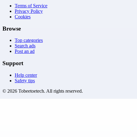
Terms of Service
Privacy Policy
Cookies
Browse
Top categories
Search ads
Post an ad
Support
Help center
Safety tips
©
2026
Tobeetoetech
. All rights reserved.