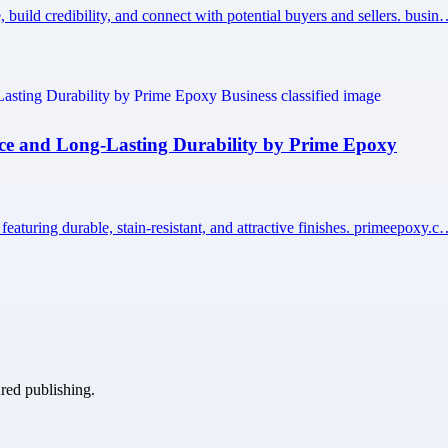
build credibility, and connect with potential buyers and sellers. busi
nce and Long-Lasting Durability by Prime Epoxy
aturing durable, stain-resistant, and attractive finishes. primeepoxy.
ured publishing.