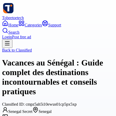
Tobeetoetech
Home
Categories
Support
Search
Login
Post free ad
Back to
Classified
Vacances au Sénégal : Guide
complet des destinations
incontournables et conseils
pratiques
Classified
ID:
cmpz5ah5i10ewus01cp5px5xp
Senegal Secret
Senegal