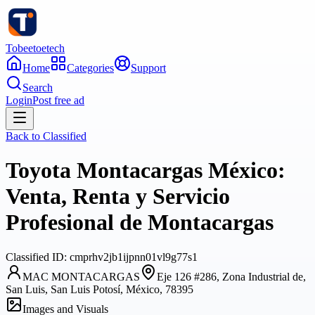
Tobeetoetech
Home
Categories
Support
Search
Login
Post free ad
Back to
Classified
Toyota Montacargas México:
Venta, Renta y Servicio
Profesional de Montacargas
Classified
ID:
cmprhv2jb1ijpnn01vl9g77s1
MAC MONTACARGAS
Eje 126 #286, Zona Industrial de,
San Luis, San Luis Potosí, México, 78395
Images and Visuals