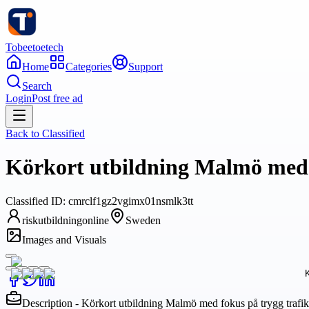
Tobeetoetech
Home
Categories
Support
Search
Login
Post free ad
Back to
Classified
Körkort utbildning Malmö med f
Classified
ID:
cmrclf1gz2vgimx01nsmlk3tt
riskutbildningonline
Sweden
Images and Visuals
Description - Körkort utbildning Malmö med fokus på trygg trafikf