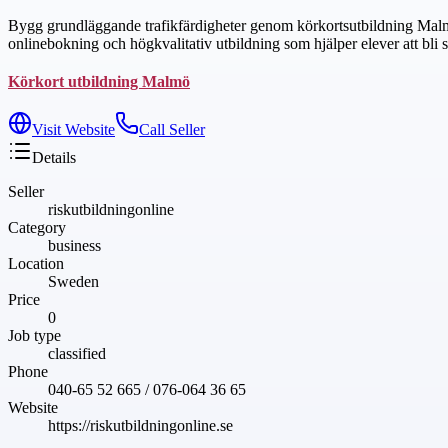
Bygg grundläggande trafikfärdigheter genom körkortsutbildning Malmö, 
onlinebokning och högkvalitativ utbildning som hjälper elever att bli s
Körkort utbildning Malmö
Visit Website
Call Seller
Details
Seller
riskutbildningonline
Category
business
Location
Sweden
Price
0
Job type
classified
Phone
040-65 52 665 / 076-064 36 65
Website
https://riskutbildningonline.se