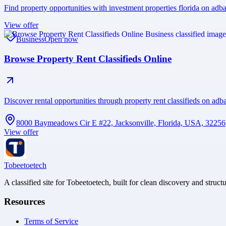
Find property opportunities with investment properties florida on adb
View offer
Business
Open now
Browse Property Rent Classifieds Online
Discover rental opportunities through property rent classifieds on ad
8000 Baymeadows Cir E #22, Jacksonville, Florida, USA, 32256
View offer
Tobeetoetech
A classified site for Tobeetoetech, built for clean discovery and struct
Resources
Terms of Service