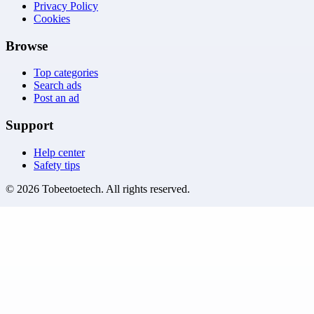
Privacy Policy
Cookies
Browse
Top categories
Search ads
Post an ad
Support
Help center
Safety tips
©
2026
Tobeetoetech
. All rights reserved.