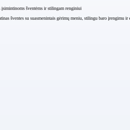
 įsimintinoms šventėms ir stilingam renginiui
ntinas šventes su suasmenintais gėrimų meniu, stilingu baro įrengimu ir