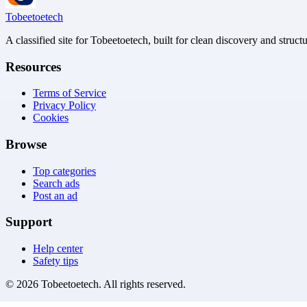
Tobeetoetech
A classified site for Tobeetoetech, built for clean discovery and struct
Resources
Terms of Service
Privacy Policy
Cookies
Browse
Top categories
Search ads
Post an ad
Support
Help center
Safety tips
©
2026
Tobeetoetech
. All rights reserved.