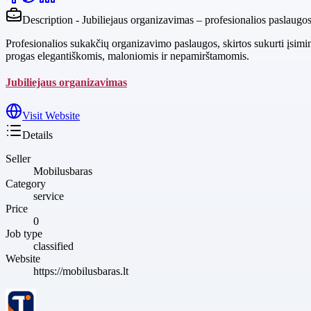
Description - Jubiliejaus organizavimas – profesionalios paslaugos
Profesionalios sukakčių organizavimo paslaugos, skirtos sukurti įsimi
progas elegantiškomis, maloniomis ir nepamirštamomis.
Jubiliejaus organizavimas
Visit Website
Details
Seller
Mobilusbaras
Category
service
Price
0
Job type
classified
Website
https://mobilusbaras.lt