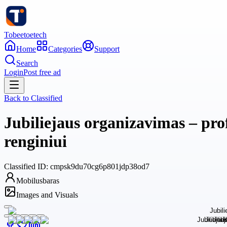
Tobeetoetech
Home
Categories
Support
Search
Login
Post free ad
Back to
Classified
Jubiliejaus organizavimas – pro
renginiui
Classified
ID:
cmpsk9du70cg6p801jdp38od7
Mobilusbaras
Images and Visuals