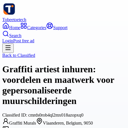
Tobeetoetech
Home
Categories
Support
Search
Login
Post free ad
Back to
Classified
Graffiti artiest inhuren:
voordelen en maatwerk voor
gepersonaliseerde
muurschilderingen
Classified
ID:
cmrds0rob4ql2mx018azopxq0
Graffiti Murals
Vlaanderen, Belgium, 9050