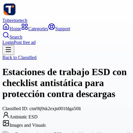
Tobeetoetech
Home
Categories
Support
Search
Login
Post free ad
Back to
Classified
Estaciones de trabajo ESD con
checklist antistática para
protección contra descargas
Classified
ID:
cmr9ij9sk2exjn001fdga50li
Antistatic ESD
Images and Visuals