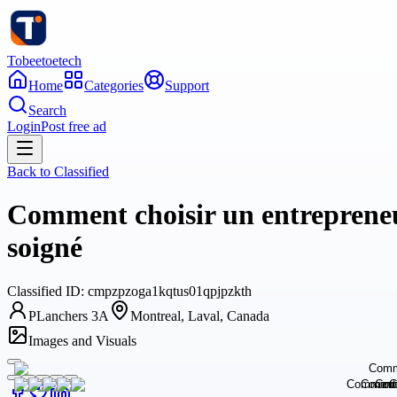
Tobeetoetech
Home
Categories
Support
Search
Login
Post free ad
Back to
Classified
Comment choisir un entrepreneur
soigné
Classified
ID:
cmpzpzoga1kqtus01qpjpzkth
PLanchers 3A
Montreal, Laval, Canada
Images and Visuals