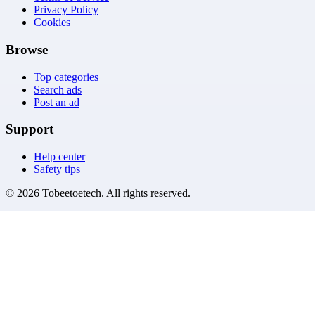
Privacy Policy
Cookies
Browse
Top categories
Search ads
Post an ad
Support
Help center
Safety tips
©
2026
Tobeetoetech
. All rights reserved.