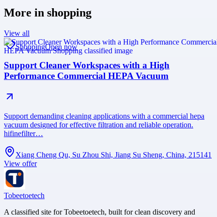
More in
shopping
View all
Shopping
Open now
Support Cleaner Workspaces with a High
Performance Commercial HEPA Vacuum
Support demanding cleaning applications with a commercial hepa
vacuum designed for effective filtration and reliable operation.
hifinefilter…
Xiang Cheng Qu, Su Zhou Shi, Jiang Su Sheng, China, 215141
View offer
Tobeetoetech
A classified site for Tobeetoetech, built for clean discovery and