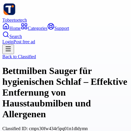
Tobeetoetech
Home
Categories
Support
Search
Login
Post free ad
Back to
Classified
Bettmilben Sauger für
hygienischen Schlaf – Effektive
Entfernung von
Hausstaubmilben und
Allergenen
Classified
ID:
cmpx30fw434r5pq01n1dldymn